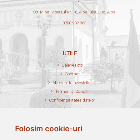
Str. Mihai Viteazul Nr. 16, Alba Iulia, Jud. Alba
0788 932 863
UTILE
Galerie Foto
Contact
Abonare la newsletter
Termeni și Condiții
Confidențialitatea datelor
Cookie-uri
Harta site
Credite foto
Folosim cookie-uri