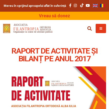
Mereu în sprijinul aproapelui aflat în suferință
Vreau să donez
RAPORT DE ACTIVITATE ȘI
BILANȚ PE ANUL 2017