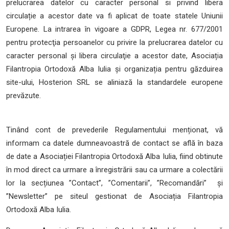
prelucrarea datelor cu caracter personal si privind libera
circulație a acestor date va fi aplicat de toate statele Uniunii
Europene. La intrarea în vigoare a GDPR, Legea nr. 677/2001
pentru protecţia persoanelor cu privire la prelucrarea datelor cu
caracter personal şi libera circulaţie a acestor date, Asociația
Filantropia Ortodoxă Alba Iulia și organizația pentru găzduirea
site-ului, Hosterion SRL se aliniază la standardele europene
prevăzute.
Tinând cont de prevederile Regulamentului menționat, vă
informam ca datele dumneavoastră de contact se află în baza
de date a Asociației Filantropia Ortodoxă Alba Iulia, fiind obtinute
în mod direct ca urmare a înregistrării sau ca urmare a colectării
lor la secțiunea ”Contact”, ”Comentarii”, ”Recomandări” și
”Newsletter” pe siteul gestionat de Asociația Filantropia
Ortodoxă Alba Iulia.