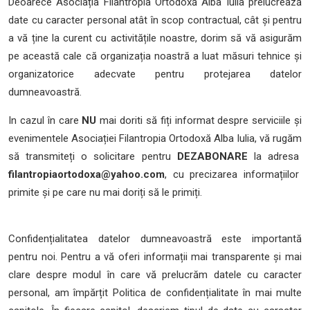
Deoarece Asociația Filantropia Ortodoxă Alba Iulia prelucrează
date cu caracter personal atât în scop contractual, cât și pentru
a vă ține la curent cu activitățile noastre, dorim să vă asigurăm
pe această cale că organizația noastră a luat măsuri tehnice și
organizatorice adecvate pentru protejarea datelor
dumneavoastră.
In cazul în care
NU
mai doriti să fiți informat despre serviciile și
evenimentele Asociației Filantropia Ortodoxă Alba Iulia, vă rugăm
să transmiteți o solicitare pentru
DEZABONARE
la adresa
filantropiaortodoxa@yahoo.com
, cu precizarea informațiilor
primite și pe care nu mai doriți să le primiți.
Confidențialitatea datelor dumneavoastră este importantă
pentru noi. Pentru a vă oferi informații mai transparente și mai
clare despre modul în care vă prelucrăm datele cu caracter
personal, am împărțit Politica de confidențialitate în mai multe