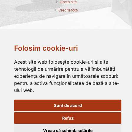
Harta site
Credite foto
Asociația Filantropia Ortodoxă Alba Iulia este membru fondator al
Folosim cookie-uri
Federației Filantropia
Asociația Filantropia Ortodoxă Alba Iulia este membru în
FONPC
Acest site web folosește cookie-uri și alte
Asociația Filantropia Ortodoxă Alba Iulia funcționează cu
tehnologii de urmărire pentru a vă îmbunătăți
binecuvântarea
Arhiepiscopia Ortodoxă Alba Iulia
experiența de navigare în următoarele scopuri:
pentru a activa funcționalitatea de bază a site-
ului web
.
Sunt de acord
Refuz
Vreau să schimb setările