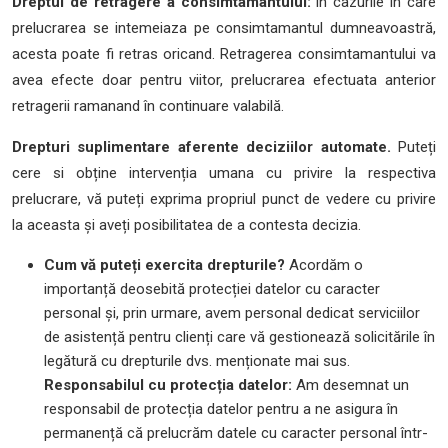
Dreptul de retragere a consimtamantului:
în cazurile în care
prelucrarea se intemeiaza pe consimtamantul dumneavoastră,
acesta poate fi retras oricand. Retragerea consimtamantului va
avea efecte doar pentru viitor, prelucrarea efectuata anterior
retragerii ramanand în continuare valabilă.
Drepturi suplimentare aferente deciziilor automate.
Puteți
cere si obține intervenția umana cu privire la respectiva
prelucrare, vă puteți exprima propriul punct de vedere cu privire
la aceasta și aveți posibilitatea de a contesta decizia.
Cum vă puteți exercita drepturile?
Acordăm o
importanță deosebită protecției datelor cu caracter
personal și, prin urmare, avem personal dedicat serviciilor
de asistență pentru clienți care vă gestionează solicitările în
legătură cu drepturile dvs. menționate mai sus.
Responsabilul cu protecția datelor:
Am desemnat un
responsabil de protecția datelor pentru a ne asigura în
permanență că prelucrăm datele cu caracter personal într-