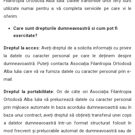
Filantropia Ortodoxă Alba Iulia. Datele transmise unor terți sunt
utilizate numai pentru a vă completa serviciile pe care vi le
oferim.
Care sunt drepturile dumneavoastră si cum pot fi
exercitate?
Dreptul la acces:
Aveți dreptul de a solicita informații cu privire
la datele cu caracter personal pe care le deținem despre
dumneavoastră. Puteți contacta Asociația Filantropia Ortodoxă
Alba Iulia care vă va furniza datele cu caracter personal prin e-
mail.
Dreptul la portabilitate:
Ori de câte ori Asociația Filantropia
Ortodoxă Alba Iulia vă prelucrează datele cu caracter personal
prin mijloace automate în baza acordului dumneavoastră sau în
baza unui contract, aveți dreptul să obțineți transferul unei copii
a datelor dumneavoastră într-un format structurat folosit în
mod frecvent și prelucrabile automat de dumneavoastră sau de