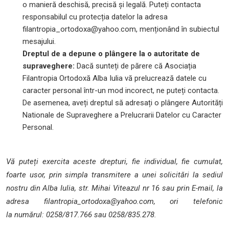
o manieră deschisă, precisă și legală. Puteți contacta
responsabilul cu protecția datelor la adresa
filantropia_ortodoxa@yahoo.com, menționând în subiectul
mesajului.
Dreptul de a depune o plângere la o autoritate de
supraveghere:
Dacă sunteți de părere că Asociația
Filantropia Ortodoxă Alba Iulia vă prelucrează datele cu
caracter personal într-un mod incorect, ne puteți contacta.
De asemenea, aveți dreptul să adresați o plângere Autorități
Nationale de Supraveghere a Prelucrarii Datelor cu Caracter
Personal.
Vă puteți exercita aceste drepturi, fie individual, fie cumulat,
foarte usor, prin simpla transmitere a unei solicitări la sediul
nostru din Alba Iulia, str. Mihai Viteazul nr 16 sau prin E-mail, la
adresa filantropia_ortodoxa@yahoo.com, ori telefonic
la numărul: 0258/817.766 sau 0258/835.278.