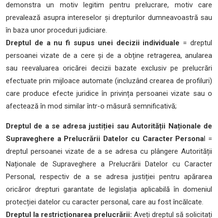
demonstra un motiv legitim pentru prelucrare, motiv care
prevalează asupra intereselor și drepturilor dumneavoastră sau
în baza unor proceduri judiciare.
Dreptul de a nu fi supus unei decizii individuale
= dreptul
persoanei vizate de a cere și de a obține retragerea, anularea
sau reevaluarea oricărei decizii bazate exclusiv pe prelucrări
efectuate prin mijloace automate (incluzând crearea de profiluri)
care produce efecte juridice în privința persoanei vizate sau o
afectează în mod similar într-o măsură semnificativă;
Dreptul de a se adresa justiției sau Autorității Naționale de
Supraveghere a Prelucrării Datelor cu Caracter Persona
l =
dreptul persoanei vizate de a se adresa cu plângere Autorității
Naționale de Supraveghere a Prelucrării Datelor cu Caracter
Personal, respectiv de a se adresa justiției pentru apărarea
oricăror drepturi garantate de legislația aplicabilă în domeniul
protecției datelor cu caracter personal, care au fost încălcate.
Dreptul la restricționarea prelucrării:
Aveți dreptul să solicitați