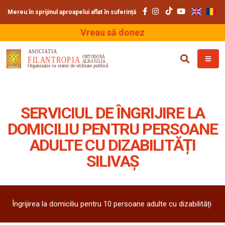
Mereu în sprijinul aproapelui aflat în suferință
Vreau să donez
SERVICIUL DE ÎNGRIJIRE LA
DOMICILIU PENTRU PERSOANE
ADULTE CU DIZABILITĂȚI
SILIVAȘ
Îngrijirea la domiciliu pentru 10 persoane adulte cu dizabilități