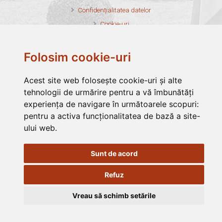
Confidențialitatea datelor
Cookie-uri
Harta site
Credite foto
Folosim cookie-uri
Acest site web folosește cookie-uri și alte
tehnologii de urmărire pentru a vă îmbunătăți
experiența de navigare în următoarele scopuri:
Asociația Filantropia Ortodoxă Alba Iulia este membru fondator al
pentru a activa funcționalitatea de bază a site-
Federației Filantropia
ului web
.
Asociația Filantropia Ortodoxă Alba Iulia este membru în
FONPC
Asociația Filantropia Ortodoxă Alba Iulia funcționează cu
Sunt de acord
binecuvântarea
Arhiepiscopia Ortodoxă Alba Iulia
Refuz
Vreau să schimb setările